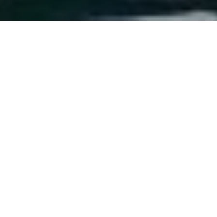
Bedrijfsuitje
op het water
Of je nu op zoek bent naar ontspanning of avontuur,
op het water van Aquabest beleven jullie de leukste
activiteiten voor jullie bedrijfsuitje. Kom samen met je
collega’s en beleef een dag vol plezier en teambuilding
op het water!