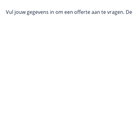
Vul jouw gegevens in om een offerte aan te vragen. De
offerte die je ontvangt is geheel vrijblijvend en
maatwerk is uiteraard mogelijk. Van een kleine en
(in)formele borrel tot een spectaculaire bruiloft! Alles is
mogelijk, wij denken graag met je mee.
Ekkersweijer 3, 5681 RZ Best
M:
info@beachclubsunrise.nl
T:
0499-370349 (kantoor)