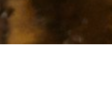
Vier je
Jubileum
Binnenkort een jubileum om te vieren? Bij Beachclub