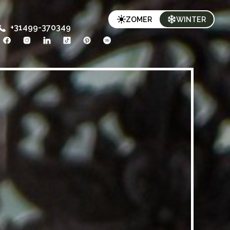
ZOMER
WINTER
+31499-370349